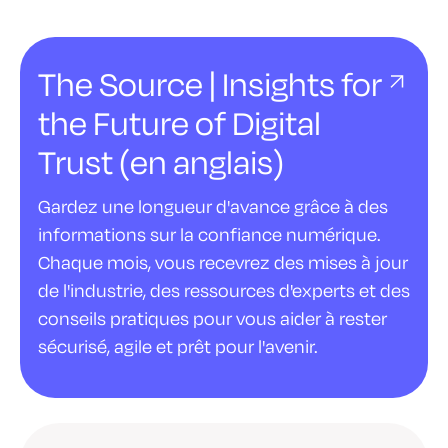
The Source | Insights for
the Future of Digital
Trust (en anglais)
Gardez une longueur d'avance grâce à des
informations sur la confiance numérique.
Chaque mois, vous recevrez des mises à jour
de l'industrie, des ressources d'experts et des
conseils pratiques pour vous aider à rester
sécurisé, agile et prêt pour l'avenir.