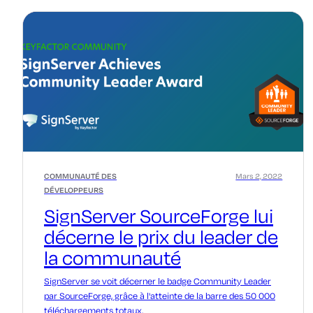
COMMUNAUTÉ DES
Mars 2, 2022
DÉVELOPPEURS
SignServer SourceForge lui
décerne le prix du leader de
la communauté
SignServer se voit décerner le badge Community Leader
par SourceForge, grâce à l'atteinte de la barre des 50 000
téléchargements totaux.