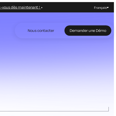
z-vous dès maintenant !
Français
Nous contacter
Demander une Démo