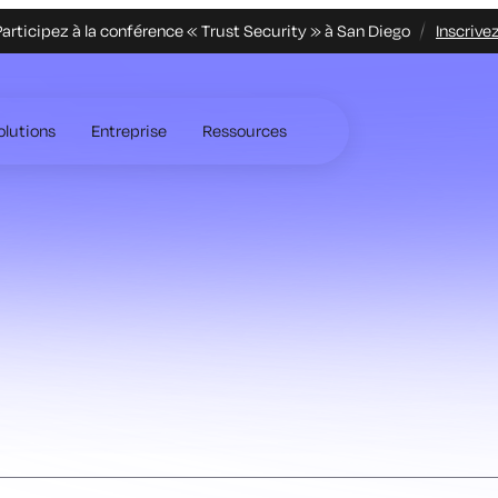
articipez à la conférence « Trust Security » à San Diego
Inscrive
olutions
Entreprise
Ressources