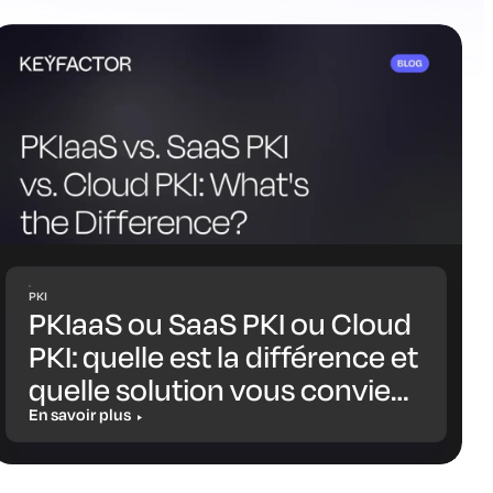
PKI
PKIaaS ou SaaS PKI ou Cloud
PKI: quelle est la différence et
quelle solution vous convient
le mieux ?
En savoir plus