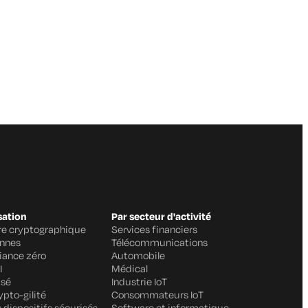
sation
Par secteur d'activité
ure cryptographique
Services financiers
annes
Télécommunications
fiance zéro
Automobile
I
Médical
isé
Industrie IoT
ypto-gilité
Consommateurs IoT
 dispositifs sécurisés
Software et informatique