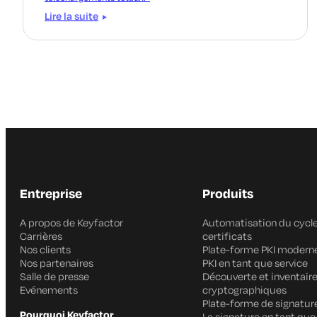
Lire la suite
Entreprise
Produits
A propos de Keyfactor
Automatisation du cycle
Carrières
certificats
Nos clients
Plate-forme PKI modern
Nos partenaires
PKI en tant que service
Salle de presse
Découverte et inventair
Evénements
cryptographiques
Plate-forme de signatur
Pourquoi Keyfactor
La signature en tant que