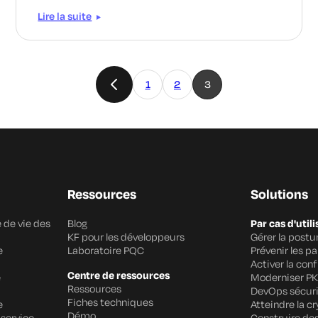
Lire la suite
1
2
3
Ressources
Solutions
 de vie des
Blog
Par cas d'utili
KF pour les développeurs
Gérer la post
e
Laboratoire PQC
Prévenir les p
Activer la con
Centre de ressources
e
Moderniser PK
Ressources
DevOps sécur
Fiches techniques
e
Atteindre la cr
Démo
 service
Construire des