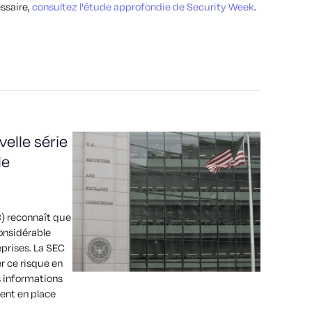
ssaire,
consultez l'étude approfondie de Security Week
.
elle série
de
) reconnaît que
onsidérable
eprises. La SEC
 ce risque en
s informations
tent en place