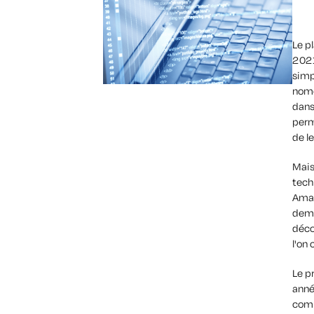
Le p
2021
simpl
nome
dans
perm
de l
Mais
tech
Amaz
dema
déco
l'on
Le p
anné
comp