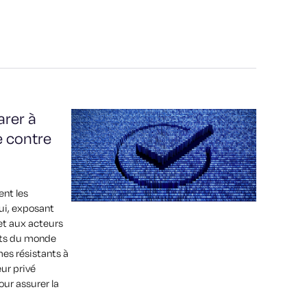
arer à
te contre
ent les
ui, exposant
et aux acteurs
nts du monde
mes résistants à
ur privé
our assurer la