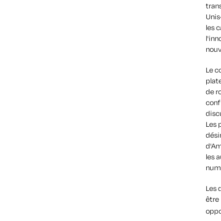
tran
Unis
les 
l'inn
nouv
Le co
plate
de r
conf
disc
Les 
dési
d'Am
les 
numé
Les 
être
oppo