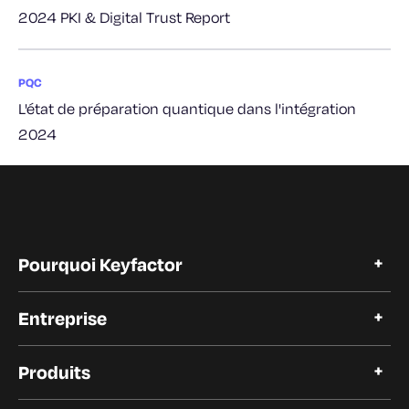
2024 PKI & Digital Trust Report
PQC
L'état de préparation quantique dans l'intégration
2024
Pourquoi Keyfactor
Pourquoi Keyfactor
Entreprise
Témoignages de clients
Open Source
A propos de Keyfactor
Confiance et conformité
Produits
Carrières
Nos clients
Automatisation du cycle de vie des certificats