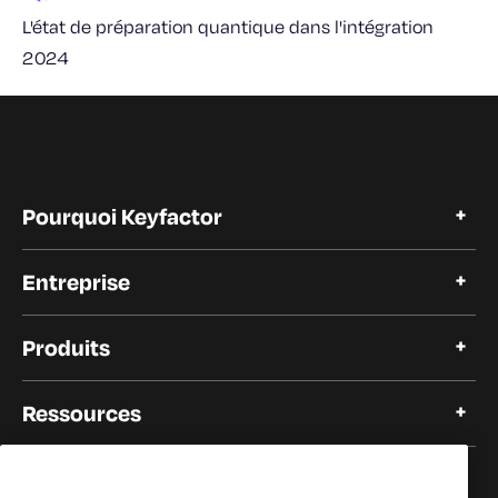
L'état de préparation quantique dans l'intégration
2024
Pourquoi Keyfactor
Pourquoi Keyfactor
Entreprise
Témoignages de clients
Open Source
A propos de Keyfactor
Confiance et conformité
Produits
Carrières
Nos clients
Automatisation du cycle de vie des certificats
Nos partenaires
Ressources
Plate-forme PKI moderne
Salle de presse
PKI en tant que service
Evénements
Blog
Solutions
KF pour les développeurs
s et inventaire en matière de découverte cryptographique