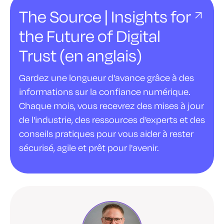
The Source | Insights for
the Future of Digital
Trust (en anglais)
Gardez une longueur d'avance grâce à des
informations sur la confiance numérique.
Chaque mois, vous recevrez des mises à jour
de l'industrie, des ressources d'experts et des
conseils pratiques pour vous aider à rester
sécurisé, agile et prêt pour l'avenir.