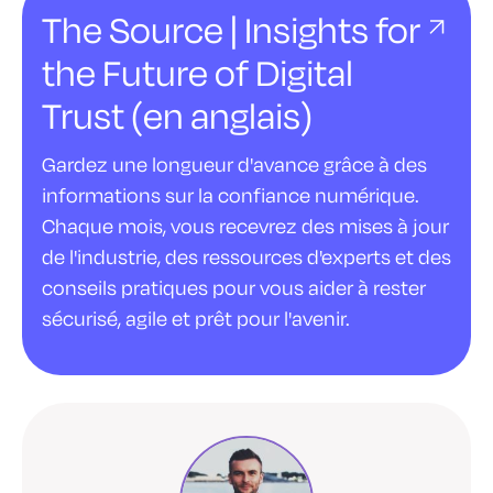
The Source | Insights for
the Future of Digital
Trust (en anglais)
Gardez une longueur d'avance grâce à des
informations sur la confiance numérique.
Chaque mois, vous recevrez des mises à jour
de l'industrie, des ressources d'experts et des
conseils pratiques pour vous aider à rester
sécurisé, agile et prêt pour l'avenir.