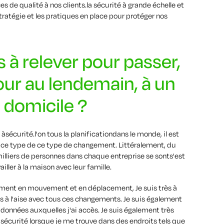
ces de qualité à nos clients.
la sécurité à grande échelle et
tratégie et les pratiques
en place pour protéger nos
s à relever pour passer,
ur au lendemain, à un
 domicile ?
 à
sécurité.
l'on
tous
la planification
dans le monde, il est
ce type de
ce type de changement. Littéralement, du
illiers
de
personnes
dans chaque entreprise
se sont
s'est
vailler à la maison avec leur famille.
ment en mouvement et en déplacement
,
Je suis très à
s à l'aise avec
tous ces changements.
Je suis également
s données auxquelles j'ai accès.
Je suis également très
 sécurité lorsque je me trouve dans des endroits tels que