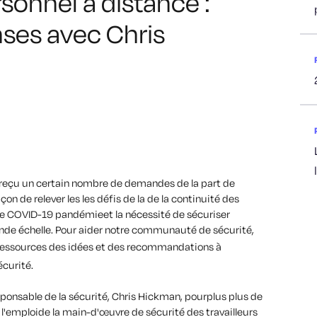
sonnel à distance :
ses avec Chris
reçu
un certain nombre de
demandes
de la part de
açon de relever les
les défis
de la
de la continuité des
de COVID-19
pandémie
et la nécessité de sécuriser
nde échelle
. Pour aider notre communauté de sécurité,
ressources
des idées et des recommandations à
écurité
.
ponsable de la sécurité
,
Chris Hickman
,
pour
plus
plus
de
 l'emploi
de la main-d'œuvre
de sécurité des travailleurs