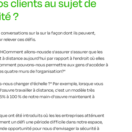
s clients au sujet de
ité ?
conversations sur la
sur la façon dont ils peuvent,
r relever ces défis.
"H
Comment allons-nous
de s'assurer
s'assurer que les
t
à distance aujourd'hui
par rapport à l'endroit où elles
"Comment pouvons-nous
permettre aux gens d'accéder à
s quatre murs de l'organisation
?"
-nous changer d'échelle ?
"
Par exemple, lorsque vous
d'œuvre
travailler
à distance, c'est un modèle très
5
%
à 100 % de notre main-d'œuvre
maintenant
à
isque
ont été
introduits
où les
les entreprises atténuent
nement
un défi
une période difficile dans notre espace,
nde opportunité pour nous d'envisager la sécurité à