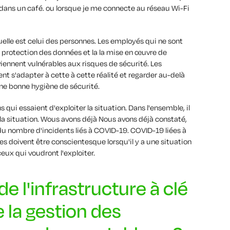
dans un café.
ou lorsque je me connecte au réseau Wi-Fi
uelle
est celui des personnes. Les employés
qui ne sont
e protection des données et la
la mise en œuvre de
viennent
vulnérables aux risques de sécurité.
Les
ment
s'adapter
à
cette
à cette réalité et
regarder
au-delà
ne bonne hygiène de sécurité
.
s qui essaient d'exploiter la situation.
Dans l'ensemble, il
la situation
. W
ous avons
déjà
Nous avons déjà constaté,
 nombre d'incidents liés à COVID-19.
COVID-19
liées à
les
doivent
être conscientes
que lorsqu'il y a une situation
eux qui voudront l'exploiter
.
de l'infrastructure à clé
e la gestion des