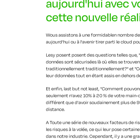
aujourd'hui avec vo
cette nouvelle réal
W
ous assistons à une formidable
n nombre de 
aujourd'hui ou à l'avenir
tirer parti
le
cloud
pou
Les
y posent
posent des questions telles que
,
données sont sécurisées là où elles se trouven
traditionnellement
traditionnellement
?" et 
leur
d
données
tout en étant assis
en dehors de
Et enfin, last but not least,
"Comment
pouvons
seulement
n'avez
10%
à
20 % de
votre
main-
différent que d'avoir soudainement plus de
9
distance.
A
Toute une série de nouveaux facteurs de r
les risques à la volée, ce qui leur pose certai
dans notre industrie
. Cependant, il y a
une gra