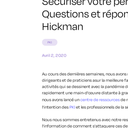
Sécuriser votre per
Questions et répon
Hickman
PKI
Avril 2, 2020
Au cours des dernières semaines, nous avons
dirigeants et de praticiens
a
sur
la meilleure f
activités qui se dessinent avec
la pandémie 
rapidement une main-d'œuvre distante à gra
nous avons lancé un
centre de ressources
de 
l'intention des
PKI
et les professionnels de la s
Nous nous sommes entretenus avec
notre
res
l'information
de
comment
s'attaquer
e
ces
de