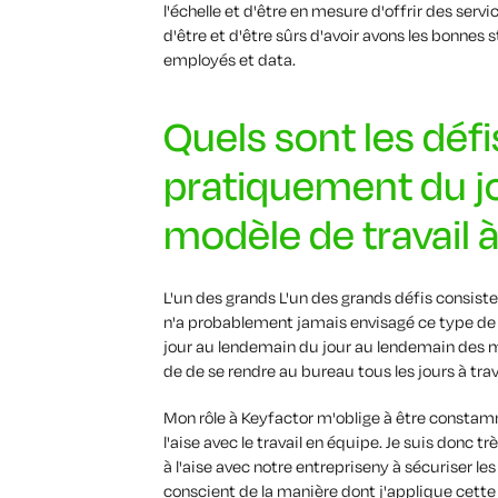
l'échelle et d'être en mesure d'offrir des servi
d'être
et d'être sûrs d'avoir
avons
les bonnes
s
employés
et
d
ata.
Quels sont les défi
pratiquement du jo
modèle de travail à
L'un des grands
L'un des grands défis consiste
n'a probablement
jamais envisagé ce type de
jour au lendemain
du jour au lendemain
des m
de
de se rendre au bureau tous les jours
à tra
Mon rôle à
Keyfactor
m'oblige à être
constam
l'aise avec le travail en équipe.
Je suis donc trè
à l'aise avec
notre entreprise
ny à sécuriser le
conscient de la manière dont j'applique cette