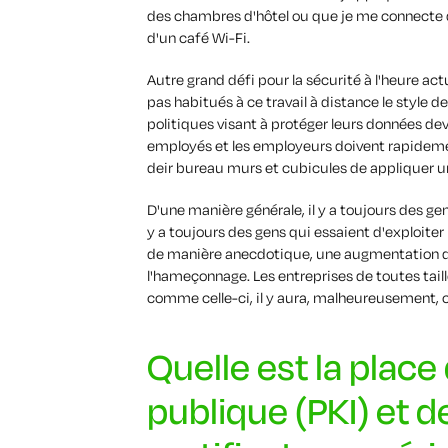
des chambres d'hôtel ou que je me connecte 
d'un café
Wi-Fi
.
Autre
grand
défi
pour la sécurité
à l'heure act
pas
habitués à
ce
travail à distance
le style d
politiques visant à protéger
leurs
données
de
employés et les employeurs doivent rapide
de
ir
bureau
murs et
cubicule
s
de
appliquer
u
D'une manière générale, il y a toujours des gen
y a toujours des gens qui essaient d'exploiter 
de manière anecdotique, une augmentation du
l'hameçonnage.
Les entreprises de toutes tail
comme celle-ci, il y aura, malheureusement, c
Quelle est la place 
publique (PKI) et d