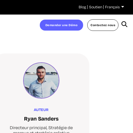
Blog
Soutien
Français
Demander une Démo
Contactez nous
AUTEUR
Ryan Sanders
Directeur principal, Stratégie de
marque et stratégie créative