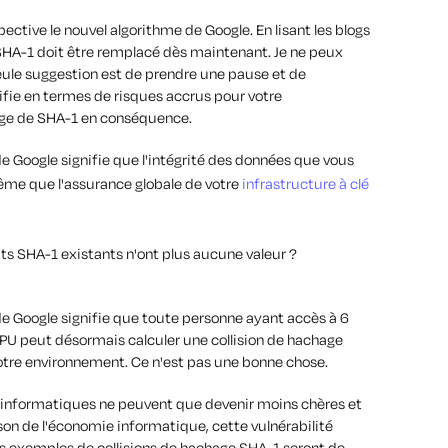
ective le nouvel algorithme de Google. En lisant les blogs
e SHA-1 doit être remplacé dès maintenant. Je ne peux
eule suggestion est de prendre une pause et de
fie en termes de risques accrus pour votre
sage de SHA-1 en conséquence.
de Google signifie que l'intégrité des données que vous
me que l'assurance globale de votre
infrastructure à clé
cats SHA-1 existants
n'ont plus aucune
valeur ?
de Google signifie que toute personne ayant accès à 6
U peut désormais calculer une collision de hachage
otre environnement. Ce n'est pas une bonne chose.
 informatiques ne peuvent que devenir moins chères et
ison de l'économie informatique, cette vulnérabilité
Les exemples de collisions de hachage SHA-1 seront de