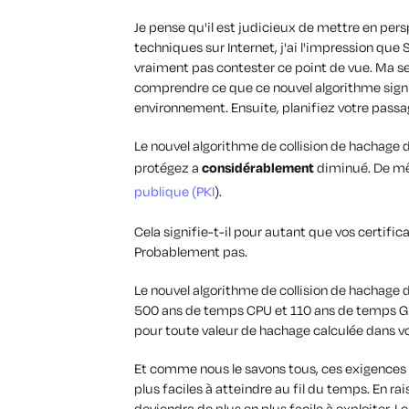
Je pense qu'il est judicieux de mettre en persp
techniques sur Internet, j'ai l'impression qu
vraiment pas contester ce point de vue. Ma s
comprendre ce que ce nouvel algorithme signi
environnement. Ensuite, planifiez votre pas
Le nouvel algorithme de collision de hachage 
protégez a
considérablement
diminué. De mê
publique (PKI
).
Cela signifie-t-il pour autant que vos certifi
Probablement pas.
Le nouvel algorithme de collision de hachage 
500 ans de temps CPU et 110 ans de temps GP
pour toute valeur de hachage calculée dans v
Et comme nous le savons tous, ces exigences
plus faciles à atteindre au fil du temps. En ra
deviendra de plus en plus facile à exploiter. 