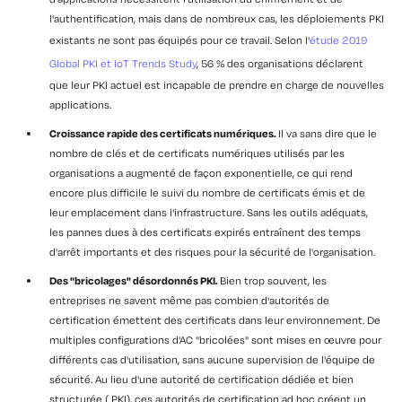
l'authentification, mais dans de nombreux cas, les déploiements PKI
existants ne sont pas équipés pour ce travail. Selon l'
étude 2019
Global PKI et IoT Trends Study
, 56 % des organisations déclarent
que leur PKI actuel est incapable de prendre en charge de nouvelles
applications.
Croissance rapide des certificats numériques.
Il va sans dire que le
nombre de clés et de certificats numériques utilisés par les
organisations a augmenté de façon exponentielle, ce qui rend
encore plus difficile le suivi du nombre de certificats émis et de
leur emplacement dans l'infrastructure. Sans les outils adéquats,
les pannes dues à des certificats expirés entraînent des temps
d'arrêt importants et des risques pour la sécurité de l'organisation.
Des "bricolages" désordonnés PKI.
Bien trop souvent, les
entreprises ne savent même pas combien d'autorités de
certification émettent des certificats dans leur environnement. De
multiples configurations d'AC "bricolées" sont mises en œuvre pour
différents cas d'utilisation, sans aucune supervision de l'équipe de
sécurité. Au lieu d'une autorité de certification dédiée et bien
structurée ( PKI), ces autorités de certification ad hoc créent un