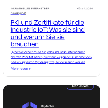
INDUSTRIELLES INTERNET DER
März 4, 2024
DINGE (IIOT)
PKI und Zertifikate für die
Industrie IoT: Was sie sind
und warum Sie sie
brauchen
Cybersicherheit muss für jedes Industrieunternehmen
oberste Priorität haben, nicht nur wegen der zunehmenden
Bedrohung durch Cyberangriffe, sondern auch weil die
Einhaltung von Sicherheitsvorschriften wie dem Cyber
Mehr lesen
Resilience Act und NIS2 wichtiger denn je ist.