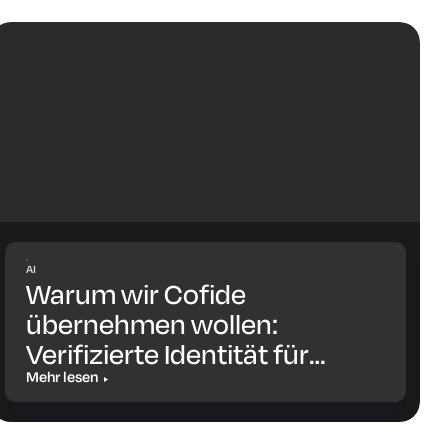
AI
Warum wir Cofide
übernehmen wollen:
Verifizierte Identität für
Workloads und KI-Agenten
Mehr lesen