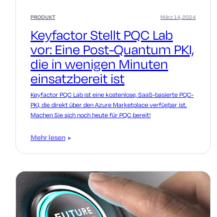
PRODUKT
März 14, 2024
Keyfactor Stellt PQC Lab
vor: Eine Post-Quantum PKI,
die in wenigen Minuten
einsatzbereit ist
Keyfactor PQC Lab ist eine kostenlose, SaaS-basierte PQC-
PKI, die direkt über den Azure Marketplace verfügbar ist.
Machen Sie sich noch heute für PQC bereit!
Mehr lesen