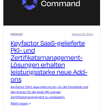
PRODUKT
Februar 20, 2024
Keyfactor SaaS-gelieferte
PKI- und
Zertifikatsmanagement-
Lösungen erhalten
leistungsstarke neue Add-
ons
Keyfactor führt neue Add-ons ein, um die Flexibilität und
den Schutz für die SaaS-PKI und das
Zertifikatsmanagement zu verbessern.
Mehr lesen