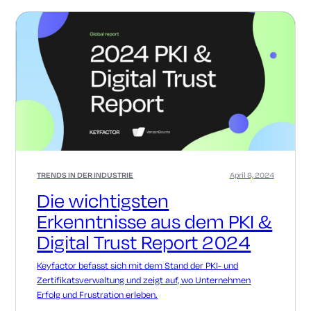
TRENDS IN DER INDUSTRIE
April 8, 2024
Die wichtigsten
Erkenntnisse aus dem PKI &
Digital Trust Report 2024
Keyfactor befasst sich mit dem Stand der PKI- und
Zertifikatsverwaltung und zeigt auf, wo Unternehmen
Erfolg und Frustration erleben.