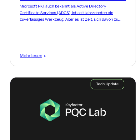
Microsoft PKI, auch bekannt als Active Directory
Certificate Services (ADCS), ist seit Jahrzehnten ein
zuverlässiges Werkzeug. Aber es ist Zeit, sich davon zu
verabschieden.
Mehr lesen