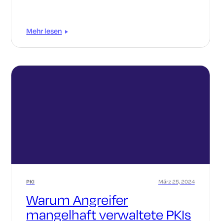
Mehr lesen
PKI
März 25, 2024
Warum Angreifer
mangelhaft verwaltete PKIs