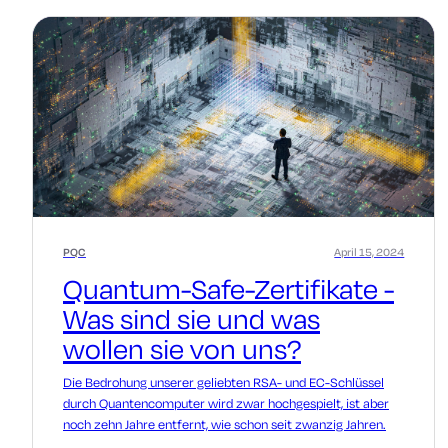
PQC
April 15, 2024
Quantum-Safe-Zertifikate -
Was sind sie und was
wollen sie von uns?
Die Bedrohung unserer geliebten RSA- und EC-Schlüssel
durch Quantencomputer wird zwar hochgespielt, ist aber
noch zehn Jahre entfernt, wie schon seit zwanzig Jahren.