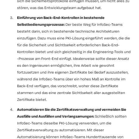
sich die Sicherheitsprotokolle einfügen müssen, um nicht alles zu
stören, was das Entwicklungsteam aufgebaut hat.
Einführung von Back-End-Kontrollen in bestehende
Selbstbedienungsprozesse:
Der beste Weg für InfoSec-Teams
besteht darin, sich in bestehende technische Architekturen
einzufügen. Dazu muss eine PKI-Lösung eingeführt werden, die die
für die Sicherheit und Sichtbarkeit erforderlichen Back-End-
Kontrollen bietet und sich gleichzeitig in die Engineering-Tools und
-Prozesse am Front-End einfügt. Idealerweise sollte dieser Ansatz
es den Ingenieuren ermöglichen, ihre Arbeit wie gewohnt
fortzusetzen und ihre eigenen Zertifikate bei Bedarf auszustellen,
während die InfoSec-Teams über ein hohes Maß an Kontrolle im
Back-End verfügen, das vorschreibt, woher diese Zertifikate
stammen und das eine zentrale Sichtbarkeit aller ausgestellten
Zertifikate bietet.
Automatisieren Sie die Zertifikatsverwaltung und vermeiden Sie
Ausfälle und
Ausfällen und Verlangsamungen
:
Schließlich sollten
InfoSec-Teams dieselbe PKI-Lösung verwenden, um die
Zertifikatsverwaltung zu automatisieren. Mit dieser
Automatisierung können InfoSec-Teams
Hunderttausende von