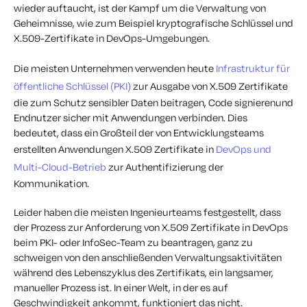
wieder auftaucht, ist der Kampf um die Verwaltung von
Geheimnisse
,
wie zum Beispiel
kryptografische
Schlüssel und
X.509-Zertifikate
in
DevOps-Umgebungen.
Die meisten Unternehmen verwenden heute
Infrastruktur für
öffentliche Schlüssel (PKI)
zur Ausgabe von
X.509
Zertifikate
die zum Schutz sensibler Daten beitragen,
Code signieren
und
Endnutzer sicher mit Anwendungen verbinden
. Dies
bedeutet, dass ein Großteil der von Entwicklungsteams
erstellten Anwendungen
X.509
Zertifikate
in
DevOps
und
Multi-Cloud-Betrieb
zur Authentifizierung der
Kommunikation
.
Leider haben die meisten Ingenieurteams festgestellt, dass
der Prozess
zur Anforderung von
X.509
Zertifikate
in DevOps
beim PKI- oder InfoSec-Team zu beantragen, ganz zu
schweigen von den anschließenden Verwaltungsaktivitäten
während des Lebenszyklus des Zertifikats, ein langsamer,
manueller Prozess ist. In einer Welt, in der es auf
Geschwindigkeit ankommt, funktioniert das nicht.