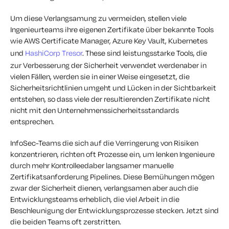
Um diese Verlangsamung zu vermeiden, stellen viele
Ingenieurteams ihre eigenen Zertifikate über bekannte
Tools
wie AWS Certificate Manager, Azure Key Vault, Kubernetes
und
HashiCorp
Tresor
. Th
ese sind leistungsstarke Tools, die
zur Verbesserung der Sicherheit verwendet werden
aber in
vielen
Fällen
,
werden sie in einer Weise eingesetzt, die
Sicherheitsrichtlinien umgeht und
Lücken in der Sichtbarkeit
entstehen, so dass
viele der resultierenden Zertifikate nicht
nicht mit den
Unternehmenssicherheitsstandards
entsprechen.
InfoSec-Teams
die sich auf die Verringerung von Risiken
konzentrieren, richten oft Prozesse ein, um
lenken
Ingenieure
durch
mehr
Kontrolle
e
d
aber langsamer
manuelle
Zertifikatsanforderung
Pipelines
. Diese Bemühungen mögen
zwar der Sicherheit dienen, verlangsamen aber auch die
Entwicklungsteams erheblich, die viel Arbeit in die
Beschleunigung der Entwicklungsprozesse stecken. Jetzt sind
die beiden Teams oft zerstritten.