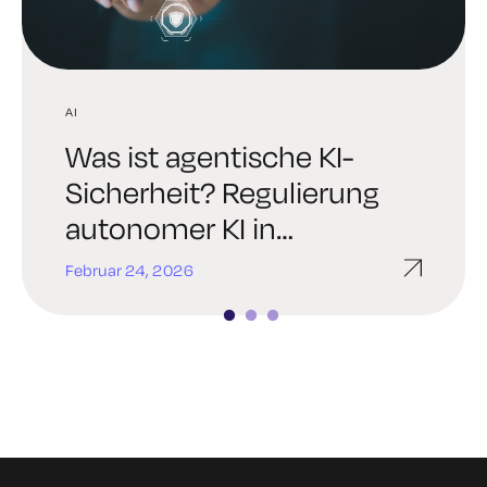
AI
AI
TRENDS IN DER INDUSTRIE
Was ist agentische KI-
Digital Trust Digest:
6 brutale Wahrheiten,
Sicherheit? Regulierung
Entdecken Sie die AI
denen sich jede
autonomer KI in
Identity Edition, die die
Führungskraft in Bezug
Unternehmen
Sicherheit im Jahr 2026
auf
Februar 24, 2026
Januar 29, 2026
Januar 22, 2026
prägen wird
Unternehmensverschlüss
elung stellen muss