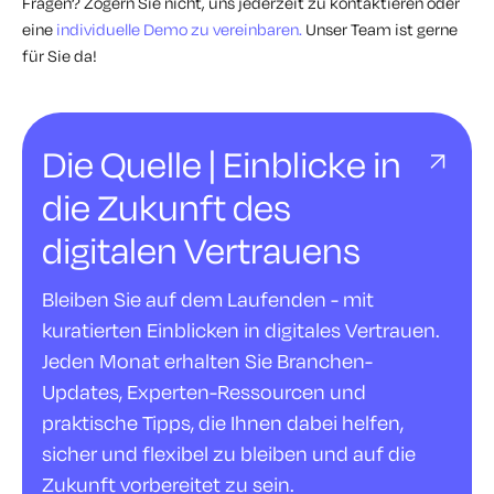
Fragen? Zögern Sie nicht, uns jederzeit zu kontaktieren oder
eine
individuelle Demo zu vereinbaren.
Unser Team ist gerne
für Sie da!
Die Quelle | Einblicke in
die Zukunft des
digitalen Vertrauens
Bleiben Sie auf dem Laufenden - mit
kuratierten Einblicken in digitales Vertrauen.
Jeden Monat erhalten Sie Branchen-
Updates, Experten-Ressourcen und
praktische Tipps, die Ihnen dabei helfen,
sicher und flexibel zu bleiben und auf die
Zukunft vorbereitet zu sein.