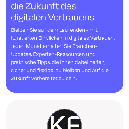
die Zukunft des
digitalen Vertrauens
Bleiben Sie auf dem Laufenden - mit
kuratierten Einblicken in digitales Vertrauen.
Jeden Monat erhalten Sie Branchen-
Updates, Experten-Ressourcen und
praktische Tipps, die Ihnen dabei helfen,
sicher und flexibel zu bleiben und auf die
Zukunft vorbereitet zu sein.