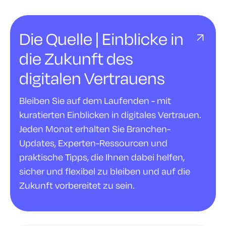
Die Quelle | Einblicke in
die Zukunft des
digitalen Vertrauens
Bleiben Sie auf dem Laufenden - mit
kuratierten Einblicken in digitales Vertrauen.
Jeden Monat erhalten Sie Branchen-
Updates, Experten-Ressourcen und
praktische Tipps, die Ihnen dabei helfen,
sicher und flexibel zu bleiben und auf die
Zukunft vorbereitet zu sein.