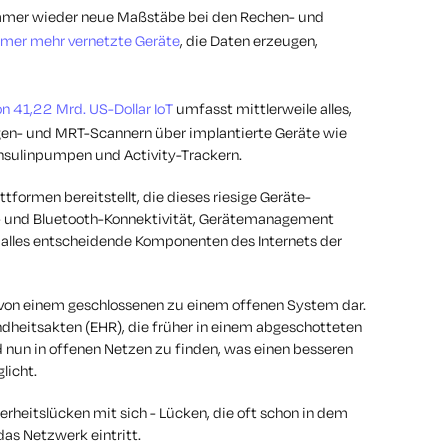
 immer wieder neue Maßstäbe bei den Rechen- und
mer mehr vernetzte Geräte
, die Daten erzeugen,
 41,22 Mrd. US-Dollar IoT
umfasst mittlerweile alles,
gen- und MRT-Scannern über implantierte Geräte wie
Insulinpumpen und Activity-Trackern.
attformen bereitstellt, die dieses riesige Geräte-
i- und Bluetooth-Konnektivität, Gerätemanagement
 alles entscheidende Komponenten des Internets der
 von einem geschlossenen zu einem offenen System dar.
dheitsakten (EHR), die früher in einem abgeschotteten
 nun in offenen Netzen zu finden, was einen besseren
licht.
erheitslücken mit sich - Lücken, die oft schon in dem
as Netzwerk eintritt.