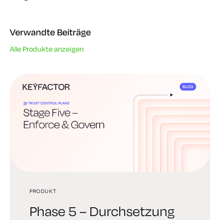
Verwandte Beiträge
Alle Produkte anzeigen
PRODUKT
PRODUKT
PRODUKT
Phase 5 – Durchsetzung
Phase 4 – Automatisierung
Phase 3 –