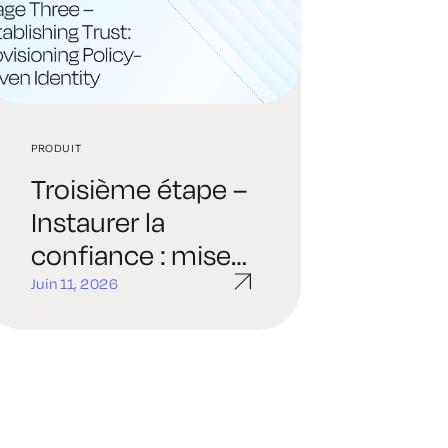
PRODUIT
Troisième étape –
Instaurer la
confiance : mise
en place d'une
Juin 11, 2026
identité régie par
des politiques