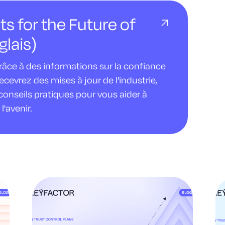
ts for the Future of
glais)
âce à des informations sur la confiance
evrez des mises à jour de l'industrie,
conseils pratiques pour vous aider à
l'avenir.