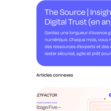
The Source | Insigh
Digital Trust (en an
Gardez une longueur d'avance gr
numérique. Chaque mois, vous rec
des ressources d'experts et des 
rester sécurisé, agile et prêt pour 
Articles connexes