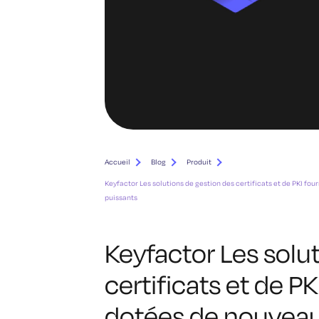
Accueil
Blog
Produit
Keyfactor Les solutions de gestion des certificats et de PKI 
puissants
Keyfactor Les solu
certificats et de P
dotées de nouvea