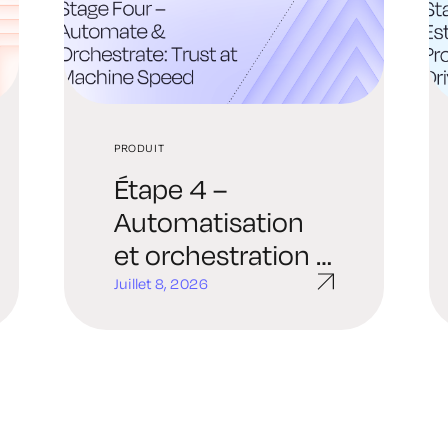
PRODUIT
Étape 4 –
Automatisation
et orchestration :
la confiance à la
Juillet 8, 2026
vitesse des
machines