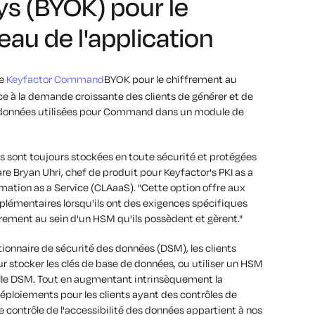
ys (BYOK) pour le
eau de l'application
de
Keyfactor Command
BYOK pour le chiffrement au
âce à la demande croissante des clients de générer et de
e données utilisées pour Command dans un module de
s sont toujours stockées en toute sécurité et protégées
are Bryan Uhri, chef de produit pour Keyfactor's PKI as a
omation as a Service (CLAaaS). "Cette option offre aux
pplémentaires lorsqu'ils ont des exigences spécifiques
frement au sein d'un HSM qu'ils possèdent et gèrent."
tionnaire de sécurité des données (DSM), les clients
r stocker les clés de base de données, ou utiliser un HSM
erelle DSM. Tout en augmentant intrinsèquement la
déploiements pour les clients ayant des contrôles de
le contrôle de l'accessibilité des données appartient à nos