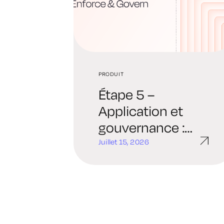
PRODUIT
Étape 5 –
Application et
gouvernance :
application
Juillet 15, 2026
continue des
politiques et
réponse
adaptative