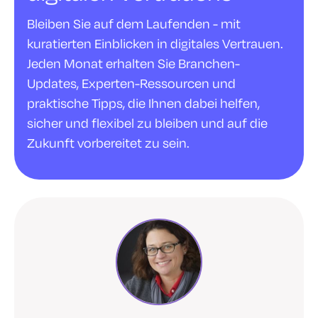
Bleiben Sie auf dem Laufenden - mit
kuratierten Einblicken in digitales Vertrauen.
Jeden Monat erhalten Sie Branchen-
Updates, Experten-Ressourcen und
praktische Tipps, die Ihnen dabei helfen,
sicher und flexibel zu bleiben und auf die
Zukunft vorbereitet zu sein.