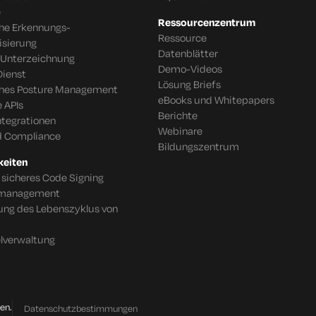
e
Ressourcenzentrum
che Erkennungs-
Ressource
isierung
Datenblätter
 Unterzeichnung
Demo-Videos
Dienst
Lösung Briefs
ches Posture Management
eBooks und Whitepapers
 APIs
Berichte
tegrationen
Webinare
d Compliance
Bildungszentrum
keiten
 sicheres Code Signing
tsmanagement
ung des Lebenszyklus von
lverwaltung
en.
Datenschutzbestimmungen