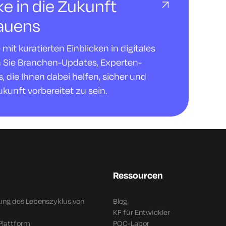
cke in die Zukunft
rauens
it kuratierten Einblicken in digitales
n Sie Branchen-Updates, Experten-
 die Ihnen dabei helfen, sicher und
ukunft vorbereitet zu sein.
Ressourcen
ung des Lebenszyklus von
Blog
KF für Entwickler
Plattform
PQC-Labor