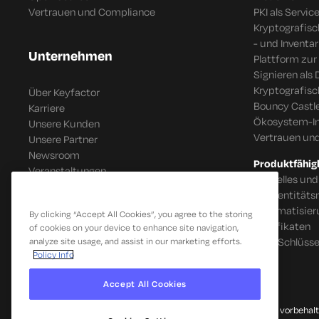
Vertrauen und Compliance
PKI als Servic
Kryptografis
- und Inventar
Unternehmen
Plattform zur
Signieren als 
Kryptografis
Über Keyfactor
Bouncy Castle
Karriere
Ökosystem-In
Unsere Kunden
Vertrauen un
Unsere Partner
Newsroom
Produktfähig
Veranstaltungen
Schnelles und
IoT Identitä
Automatisier
By clicking “Accept All Cookies”, you agree to the storing
Zertifikaten
of cookies on your device to enhance site navigation,
SSH-Schlüsse
analyze site usage, and assist in our marketing efforts.
Policy Info
Accept All Cookies
© 2026 Keyfactor. Alle Rechte vorbehalt