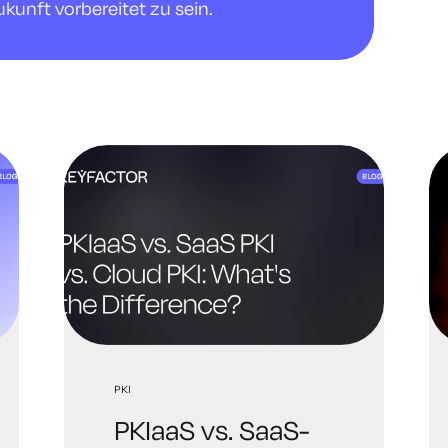
ukunft vorbereitet zu sein.
PKI
PKIaaS vs. SaaS-