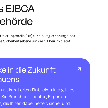
's EJBCA
behörde
fizierungsstelle (CA) für die Registrierung eines
iche Sicherheitsebene um die CA herum bietet.
cke in die Zukunft
rauens
it kuratierten Einblicken in digitales
n Sie Branchen-Updates, Experten-
 die Ihnen dabei helfen, sicher und