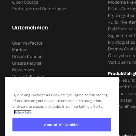
Open Source
Moderne PKI-
Vertrauen und Compliance
PKI als Servic
Kryptografis
- und Inventar
Unternehmen
Plattform zur
Signieren als 
Kryptografis
Über Keyfactor
Bouncy Castle
Karriere
Ökosystem-In
Unsere Kunden
Vertrauen un
Unsere Partner
Newsroom
Produktfähig
Veranstaltungen
Schnelles und
IoT Identitä
Automatisier
By clicking “Accept All Cookies”, you agree to the storing
Zertifikaten
of cookies on your device to enhance site navigation,
SSH-Schlüsse
analyze site usage, and assist in our marketing efforts.
Policy Info
Accept All Cookies
© 2026 Keyfactor. Alle Rechte vorbehalt