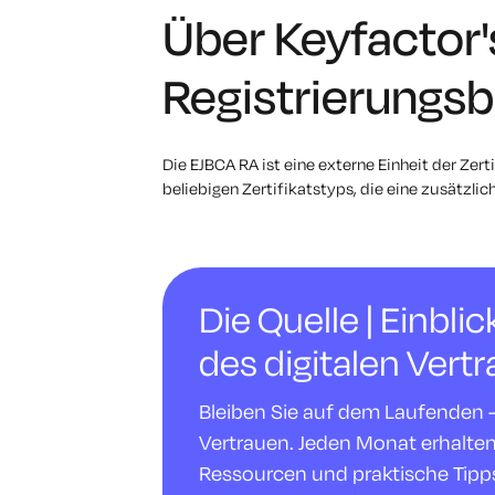
Über Keyfactor
Registrierungs
Die EJBCA RA ist eine externe Einheit der Zerti
beliebigen Zertifikatstyps, die eine zusätzl
Die Quelle | Einbli
des digitalen Vert
Bleiben Sie auf dem Laufenden - m
Vertrauen. Jeden Monat erhalte
Ressourcen und praktische Tipps,