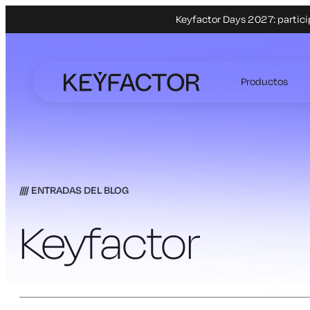
Keyfactor Days 2027: partici
Ir
al
Productos
contenido
principal
ENTRADAS DEL BLOG
Keyfactor