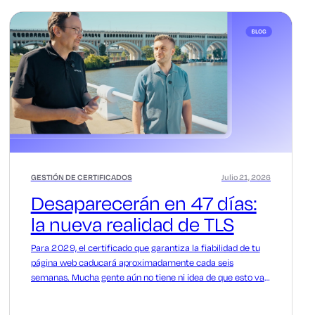
GESTIÓN DE CERTIFICADOS
Julio 21, 2026
Desaparecerán en 47 días:
la nueva realidad de TLS
Para 2029, el certificado que garantiza la fiabilidad de tu
página web caducará aproximadamente cada seis
semanas. Mucha gente aún no tiene ni idea de que esto va
a ocurrir. Así que déjame explicártelo paso a paso.