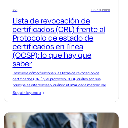
PKI
Junio 8, 2026
Lista de revocación de
certificados (CRL) frente al
Protocolo de estado de
certificados en línea
(OCSP): lo que hay que
saber
Descubre cómo funcionan las listas de revocación de
certificados (CRL) y el protocolo OCSP, cuáles son sus
principales diferencias y cuándo utilizar cada método para
verificar el estado de los certificados en tu PKI.
Seguir leyendo