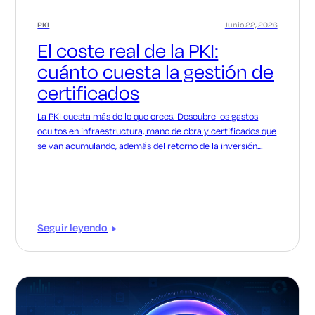
PKI
Junio 22, 2026
El coste real de la PKI:
cuánto cuesta la gestión de
certificados
La PKI cuesta más de lo que crees. Descubre los gastos
ocultos en infraestructura, mano de obra y certificados que
se van acumulando, además del retorno de la inversión
(ROI) que supone la modernización, respaldado por datos
de Forrester.
Seguir leyendo