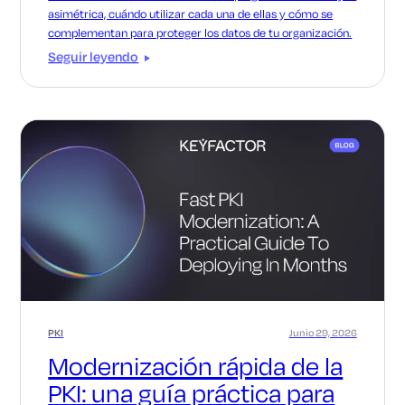
asimétrica, cuándo utilizar cada una de ellas y cómo se
complementan para proteger los datos de tu organización.
Seguir leyendo
PKI
Junio 29, 2026
Modernización rápida de la
PKI: una guía práctica para