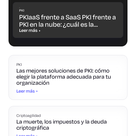
PKI
PKIaaS frente a SaaS PKI frente a
PKI en la nube: ¿cuál es la
diferencia y cuál es la opción
Leer más
más adecuada para ti?
PKI
Las mejores soluciones de PKI: cómo
elegir la plataforma adecuada para tu
organización
Leer más
Criptoagilidad
La muerte, los impuestos y la deuda
criptográfica
Leer más