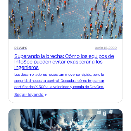
DEVOPS
Junio 15, 2020
Superando la brecha: Cómo los equipos de
InfoSec pueden evitar exasperar a los
ingenieros
Los desarrolladores necesitan moverse rápido, pero la
seguridad necesita control. Descubra cómo implantar
certificados X.509 a la velocidad y escala de DevOps.
Seguir leyendo