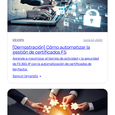
DEVOPS
Junio 12, 2020
[Demostración] Cómo automatizar la
gestión de certificados F5
Aprenda a maximizar el tiempo de actividad y la seguridad
de F5 BIG-IP con la automatización de certificados de
Keyfactor.
Seguir leyendo