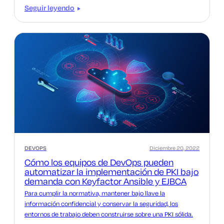
Seguir leyendo
DEVOPS
Diciembre 20, 2022
Cómo los equipos de DevOps pueden
automatizar la implementación de PKI bajo
demanda con Keyfactor Ansible y EJBCA
Para cumplir la normativa, mantener bajo llave la
información confidencial y conservar la seguridad, los
entornos de trabajo deben construirse sobre una PKI sólida.