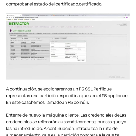
comprobar el estado del certificado.
certificado.
A continuación, seleccionaremos
un
F5 SSL
Perfil
que
representa
s
una partición específica
que
s
en el F5
appliance
.
En este caso
hemos
llamado
un F5 común.
E
nterne de nuevo la máquina cliente. Las credenciales de
Las
credenciales se rellenarán automáticamente, puesto que ya
las ha introducido. A continuación, introduzca la ruta de
almacenamiento, que es la
partición concreta
a la que te