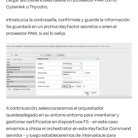
CyberArk o
Thycotic
.
Introduzca la contraseña, confírmela y guarde la información.
Se guardará en un archivo
Keyfactor s
ecretos o en
en el
proveedor PAM, si así lo c
elija.
A continuación, seleccionaremos
el orquestador
que
desplegado en
su entorno
entorno para
inventariar y
gestionar certificados en dispositivos F5
-
en este caso
en
vamos a
cho
o
a el o
rchestrator
en este
Keyfactor
Command
servidor
-
y
luego
estableceremos
de intervalos.
le
para