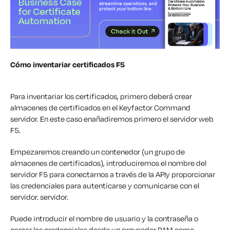
Cómo inventariar certificados F5
Para inventariar los certificados, primero deberá c
rear
almacenes de certificados en el
Keyfactor
Command
servidor. En este
caso
en
añadiremos primero el servidor web
F5
.
Empezaremos creando
un contenedor
(un grupo de
almacenes de certificados)
,
introduciremos el nombre del
servidor F5 para conectarnos a través de la API
y proporcionar
las credenciales para autenticarse y comunicarse con el
servidor.
servidor.
Puede introducir el nombre de usuario y la contraseña o
cargar las credenciales desde un proveedor PAM como