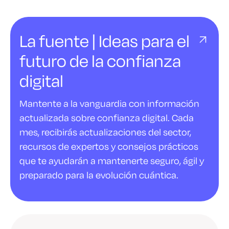
La fuente | Ideas para el
futuro de la confianza
digital
Mantente a la vanguardia con información
actualizada sobre confianza digital. Cada
mes, recibirás actualizaciones del sector,
recursos de expertos y consejos prácticos
que te ayudarán a mantenerte seguro, ágil y
preparado para la evolución cuántica.