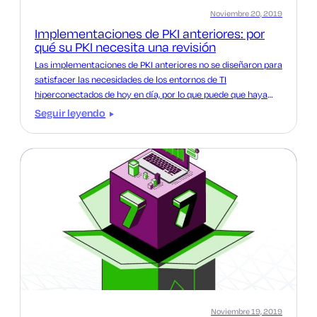
Noviembre 20, 2019
Implementaciones de PKI anteriores: por
qué su PKI necesita una revisión
Las implementaciones de PKI anteriores no se diseñaron para
satisfacer las necesidades de los entornos de TI
hiperconectados de hoy en día, por lo que puede que haya
llegado el momento de revisar su PKI actual.
Seguir leyendo
Noviembre 19, 2019