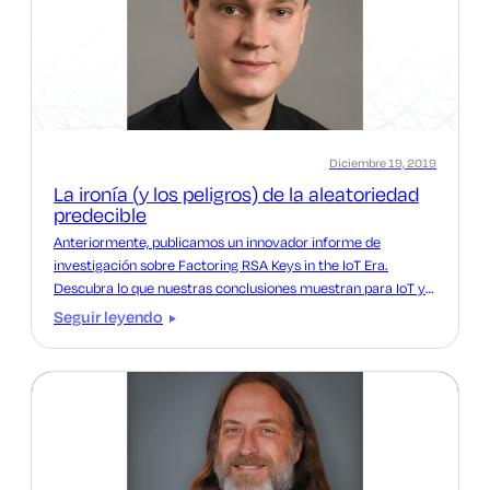
Diciembre 19, 2019
La ironía (y los peligros) de la aleatoriedad
predecible
Anteriormente, publicamos un innovador informe de
investigación sobre Factoring RSA Keys in the IoT Era.
Descubra lo que nuestras conclusiones muestran para IoT y
los dispositivos de red que se utilizan hoy en día.
Seguir leyendo