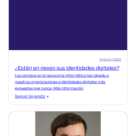
Enero 8, 2020
¿Están en riesgo sus identidades digitales?
Los cambios en el panorama informático han dejado a
nuestras organizaciones e identidades digitales más
expuestas que nunca. Más información.
Seguir leyendo