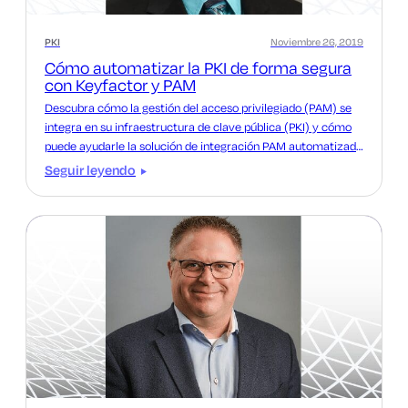
PKI
Noviembre 26, 2019
Cómo automatizar la PKI de forma segura
con Keyfactor y PAM
Descubra cómo la gestión del acceso privilegiado (PAM) se
integra en su infraestructura de clave pública (PKI) y cómo
puede ayudarle la solución de integración PAM automatizada
Keyfactor.
Seguir leyendo