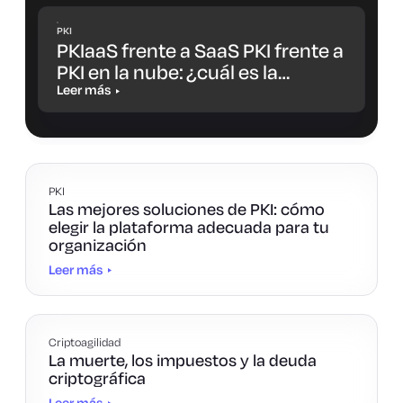
PKI
PKIaaS frente a SaaS PKI frente a
PKI en la nube: ¿cuál es la
diferencia y cuál es la opción
Leer más
más adecuada para ti?
PKI
Las mejores soluciones de PKI: cómo
elegir la plataforma adecuada para tu
organización
Leer más
Criptoagilidad
La muerte, los impuestos y la deuda
criptográfica
Leer más