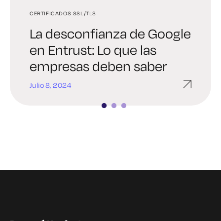
CERTIFICADOS SSL/TLS
GESTIÓN DE CERTIFICADOS
GESTIÓN DE CERTIFICADOS
La desconfianza de Google
La forma menos
Cómo renovar y
en Entrust: Lo que las
estresante de arreglar un
automatizar certificados
empresas deben saber
certificado caducado SSL
SSL
Julio 8, 2024
Junio 20, 2024
Junio 13, 2024