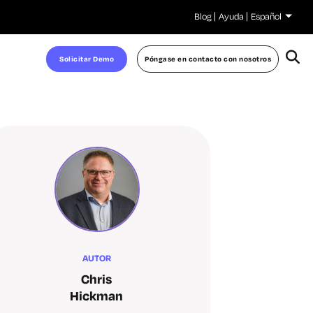
Blog
Ayuda
Español
Solicitar Demo
Póngase en contacto con nosotros
AUTOR
Chris
Hickman