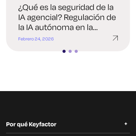
¿Qué es la seguridad de la
Digital Trust Digest:
6 verdades brutales que
IA agencial? Regulación de
Explore la edición sobre
todo líder debe afrontar
la IA autónoma en la
identidad y IA que dará
sobre la criptografía
empresa
forma a la seguridad en
empresarial
Febrero 24, 2026
Enero 29, 2026
Enero 22, 2026
2026
Por qué Keyfactor
Por qué Keyfactor