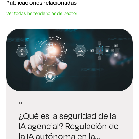
Publicaciones relacionadas
Ver todas las tendencias del sector
AI
AI
TENDENCIAS DE LA INDUSTRIA
¿Qué es la seguridad de la
Digital Trust Digest:
6 verdades brutales que
IA agencial? Regulación de
Explore la edición sobre
todo líder debe afrontar
la IA autónoma en la
identidad y IA que dará
sobre la criptografía