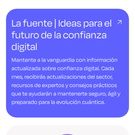
La fuente | Ideas para el
futuro de la confianza
digital
Mantente a la vanguardia con información
actualizada sobre confianza digital. Cada
mes, recibirás actualizaciones del sector,
recursos de expertos y consejos prácticos
que te ayudarán a mantenerte seguro, ágil y
preparado para la evolución cuántica.