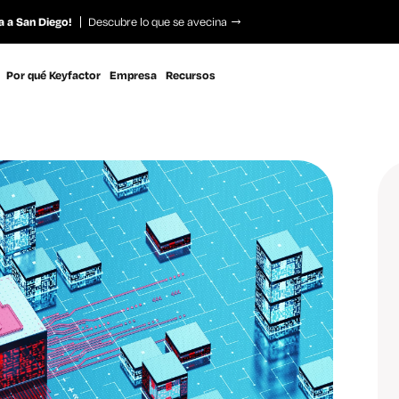
a a San Diego!
Descubre lo que se avecina
Por qué Keyfactor
Empresa
Recursos