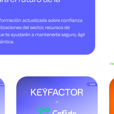
nformación actualizada sobre confianza
alizaciones del sector, recursos de
ue te ayudarán a mantenerte seguro, ágil
ántica.
Ve