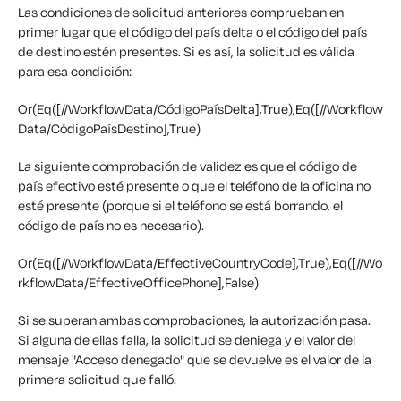
Las condiciones de solicitud anteriores comprueban en
primer lugar que el código del país delta o el código del país
de destino estén presentes. Si es así, la solicitud es válida
para esa condición:
Or(Eq([//WorkflowData/CódigoPaísDelta],True),Eq([//Workflow
Data/CódigoPaísDestino],True)
La siguiente comprobación de validez es que el código de
país efectivo esté presente o que el teléfono de la oficina no
esté presente (porque si el teléfono se está borrando, el
código de país no es necesario).
Or(Eq([//WorkflowData/EffectiveCountryCode],True),Eq([//Wo
rkflowData/EffectiveOfficePhone],False)
Si se superan ambas comprobaciones, la autorización pasa.
Si alguna de ellas falla, la solicitud se deniega y el valor del
mensaje "Acceso denegado" que se devuelve es el valor de la
primera solicitud que falló.