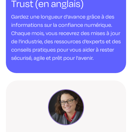
Trust (en anglais)
Gardez une longueur d'avance grâce à des
informations sur la confiance numérique.
Chaque mois, vous recevrez des mises à jour
de l'industrie, des ressources d'experts et des
conseils pratiques pour vous aider à rester
sécurisé, agile et prêt pour l'avenir.