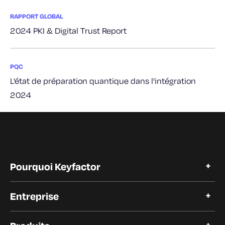
RAPPORT GLOBAL
2024 PKI & Digital Trust Report
PQC
L'état de préparation quantique dans l'intégration
2024
Pourquoi Keyfactor
Pourquoi Keyfactor
Entreprise
Témoignages de clients
Open Source
A propos de Keyfactor
Confiance et conformité