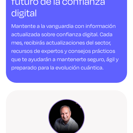
futuro de la confianza
digital
Mantente a la vanguardia con información
actualizada sobre confianza digital. Cada
mes, recibirás actualizaciones del sector,
recursos de expertos y consejos prácticos
que te ayudarán a mantenerte seguro, ágil y
preparado para la evolución cuántica.