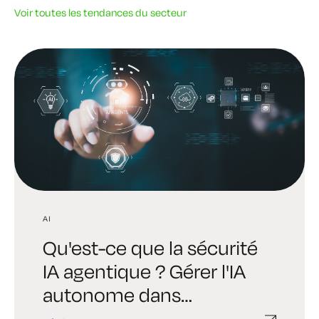
Voir toutes les tendances du secteur
AI
AI
TENDANCES DE L'INDUSTRIE
Qu'est-ce que la sécurité
Digital Trust Digest :
6 vérités brutales
IA agentique ? Gérer l'IA
Découvrez l'édition
auxquelles tout dirigeant
autonome dans
consacrée à l'identité IA
doit faire face en matière
l'entreprise
qui façonnera la sécurité
de cryptographie