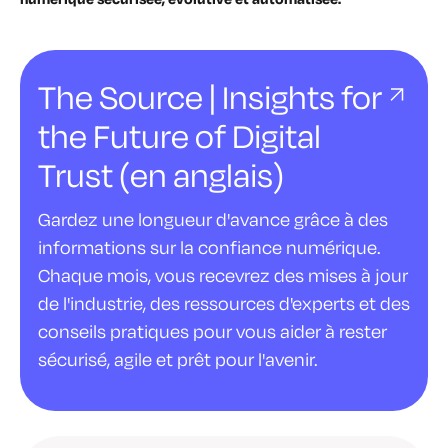
The Source | Insights for
the Future of Digital
Trust (en anglais)
Gardez une longueur d'avance grâce à des
informations sur la confiance numérique.
Chaque mois, vous recevrez des mises à jour
de l'industrie, des ressources d'experts et des
conseils pratiques pour vous aider à rester
sécurisé, agile et prêt pour l'avenir.