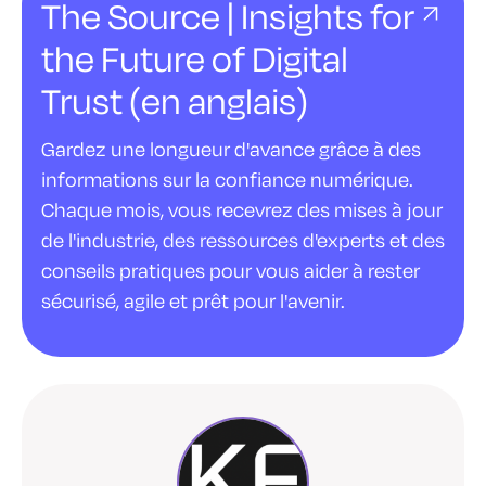
The Source | Insights for
the Future of Digital
Trust (en anglais)
Gardez une longueur d'avance grâce à des
informations sur la confiance numérique.
Chaque mois, vous recevrez des mises à jour
de l'industrie, des ressources d'experts et des
conseils pratiques pour vous aider à rester
sécurisé, agile et prêt pour l'avenir.