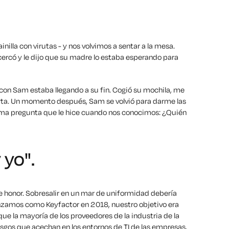
nilla con virutas - y nos volvimos a sentar a la mesa.
cercó y le dijo que su madre lo estaba esperando para
con Sam estaba llegando a su fin. Cogió su mochila, me
puerta. Un momento después, Sam se volvió para darme las
isma pregunta que le hice cuando nos conocimos:
¿Quién
 yo".
de honor. Sobresalir en un mar de uniformidad debería
nzamos como Keyfactor en 2018, nuestro objetivo era
ue la mayoría de los proveedores de la industria de la
sgos que acechan en los entornos de TI de las empresas,