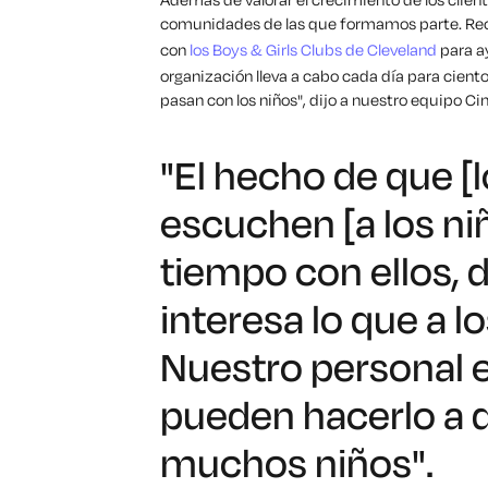
comunidades de las que formamos parte. Rec
con
los Boys & Girls Clubs de Cleveland
para ay
organización lleva a cabo cada día para ciento
pasan con los niños", dijo a nuestro equipo
"El hecho de que [l
escuchen [a los n
tiempo con ellos,
interesa lo que a lo
Nuestro personal 
pueden hacerlo a d
muchos niños".