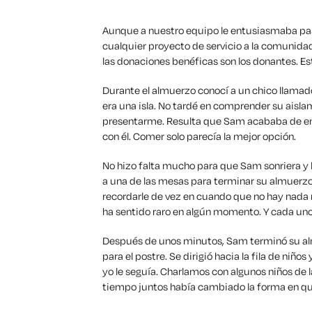
Aunque a nuestro equipo le entusiasmaba pas
cualquier proyecto de servicio a la comunida
las donaciones benéficas son los donantes. Es
Durante el almuerzo conocí a un chico llamado
era una isla. No tardé en comprender su aisla
presentarme. Resulta que Sam acababa de emp
con él. Comer solo parecía la mejor opción.
No hizo falta mucho para que Sam sonriera y l
a una de las mesas para terminar su almuerzo
recordarle de vez en cuando que no hay nada m
ha sentido raro en algún momento. Y cada uno 
Después de unos minutos, Sam terminó su alm
para el postre. Se dirigió hacia la fila de ni
yo le seguía. Charlamos con algunos niños de l
tiempo juntos había cambiado la forma en qu