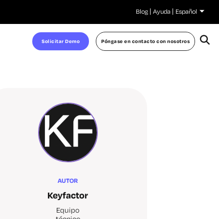
Blog
Ayuda
Español
Solicitar Demo
Póngase en contacto con nosotros
AUTOR
Keyfactor
Equipo
técnico