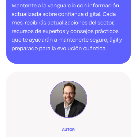
Mantente a la vanguardia con información
actualizada sobre confianza digital. Cada
mes, recibirás actualizaciones del sector,
recursos de expertos y consejos prácticos
que te ayudarán a mantenerte seguro, ágil y
preparado para la evolución cuántica.
AUTOR