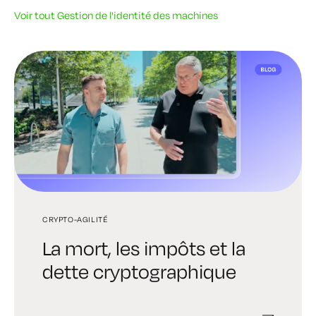
Voir tout Gestion de l'identité des machines
CRYPTO-AGILITÉ
AI
GESTION DE L'IDENTITÉ MACHINE
La mort, les impôts et la
Pourquoi nous
Les normes défendues par
dette cryptographique
envisageons d'acquérir
Keyfactor
Cofide : une identité