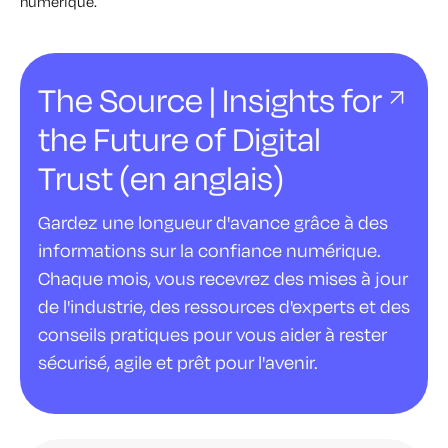
numérique.
The Source | Insights for
the Future of Digital
Trust (en anglais)
Gardez une longueur d'avance grâce à des
informations sur la confiance numérique.
Chaque mois, vous recevrez des mises à jour
de l'industrie, des ressources d'experts et des
conseils pratiques pour vous aider à rester
sécurisé, agile et prêt pour l'avenir.