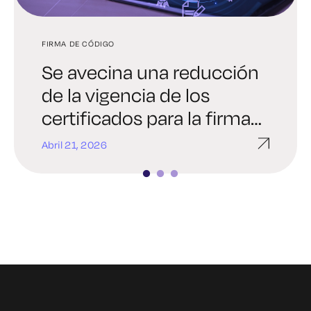
FIRMA DE CÓDIGO
FIRMA INMEDIATA
FIRMA DE CÓDIGO
Se avecina una reducción
Cómo funcionan los
La importancia de ser
de la vigencia de los
ataques de inyección de
sincero con el bootloader
certificados para la firma
comandos
y la firma del firmware
de código
Abril 21, 2026
Marzo 24, 2026
Enero 7, 2026