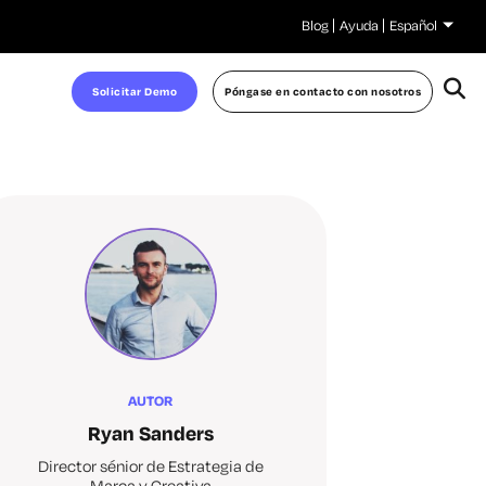
Blog
Ayuda
Español
Solicitar Demo
Póngase en contacto con nosotros
AUTOR
Ryan Sanders
Director sénior de Estrategia de
Marca y Creativa