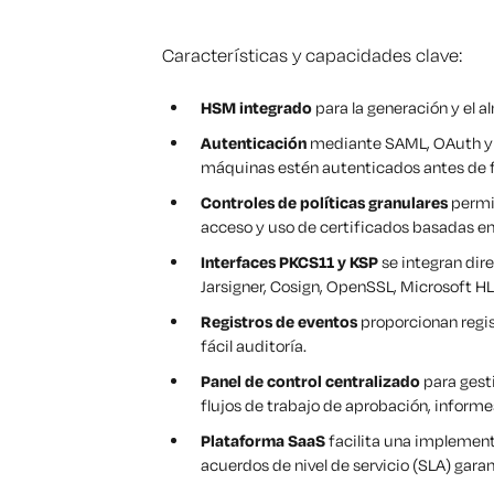
Características y capacidades clave:
HSM integrado
para la generación y el 
Autenticación
mediante SAML, OAuth y o
máquinas estén autenticados antes de f
Controles de políticas granulares
permit
acceso y uso de certificados basadas en
Interfaces PKCS11 y KSP
se integran dir
Jarsigner, Cosign, OpenSSL, Microsoft HLK 
Registros de eventos
proporcionan regis
fácil auditoría.
Panel de control centralizado
para gesti
flujos de trabajo de aprobación, informe
Plataforma SaaS
facilita una implement
acuerdos de nivel de servicio (SLA) gar