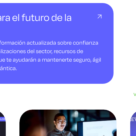
ra el futuro de la
nformación actualizada sobre confianza
alizaciones del sector, recursos de
ue te ayudarán a mantenerte seguro, ágil
ántica.
V