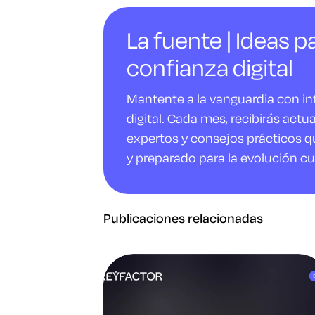
La fuente | Ideas pa
confianza digital
Mantente a la vanguardia con i
digital. Cada mes, recibirás actu
expertos y consejos prácticos q
y preparado para la evolución cu
Publicaciones relacionadas