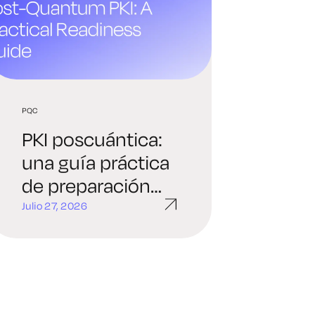
PQC
PKI poscuántica:
una guía práctica
de preparación
para los equipos
Julio 27, 2026
de seguridad de
las empresas