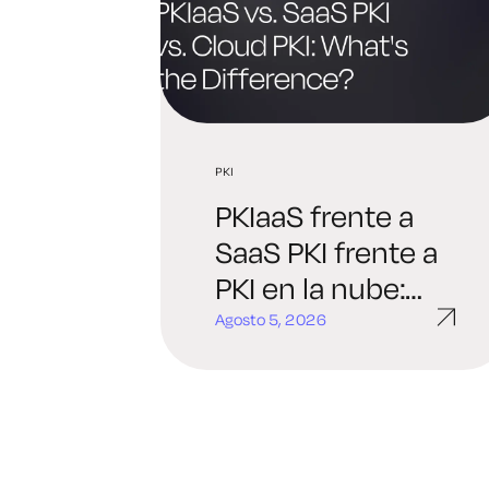
PKI
PKIaaS frente a
SaaS PKI frente a
PKI en la nube:
¿cuál es la
Agosto 5, 2026
diferencia y cuál
es la opción más
adecuada para ti?