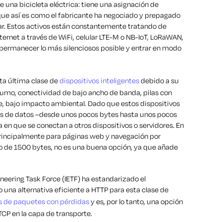
e una bicicleta eléctrica: tiene una asignación de
ue así es como el fabricante ha negociado y prepagado
lar. Estos activos están constantemente tratando de
ternet a través de WiFi, celular LTE-M o NB-IoT, LoRaWAN,
 permanecer lo más silenciosos posible y entrar en modo
sta última clase de
dispositivos inteligentes
debido a su
onsumo, conectividad de bajo ancho de banda, pilas con
, bajo impacto ambiental. Dado que estos dispositivos
 de datos –desde unos pocos bytes hasta unos pocos
a en que se conectan a otros dispositivos o servidores. En
 principalmente para páginas web y navegación por
 de 1500 bytes, no es una buena opción, ya que añade
ineering Task Force
(
IETF
)
ha
estandariz
ado
el
 una alternativa eficiente a HTTP para
esta clase de
s de paquetes con pérdidas
y
es
, por lo tanto,
una opción
 TCP en la capa de transporte.