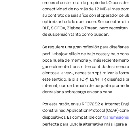
creces el coste total de propiedad. O consider
conectividad de no más de 12 MB al mes porq
su contrato de seis años con el operador celu
optimizar todo lo que hacen. Se conectan a in
BLE, SIGFOX, Zigbee o Thread, pero necesitan
de suspensión tanto como puedan.
Se requiere una gran reflexión para diseñar e
perfil «bajo»: silicio de bajo coste y bajo c
poca huella de memoria y, más recientemente
generalmente transmiten cantidades menores
cientos a la vez–, necesitan optimizar la form
este sentido, la pila TCP/TLS/HTTP, diseñada
internet, con un tamaño de paquete promedio
demasiada sobrecarga en cada capa.
Por esta
razón
,
en su RFC7252
el
Internet Eng
Constrained
Application Protocol (
CoAP
)
como
dispositivos
.
Es
compatible
con
transmisione
perfecta para UDP
, la alternativa más ligera a