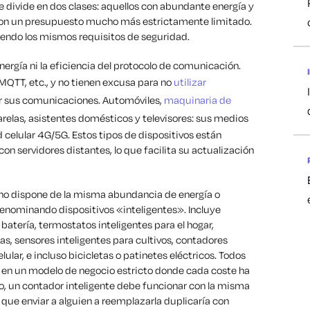
e divide en dos clases: aquellos con abundante energía y
con un presupuesto mucho más estrictamente limitado.
iendo los mismos requisitos de seguridad.
energía ni la eficiencia del protocolo de comunicación.
 MQTT, etc., y no tienen excusa para no
utilizar
ar sus comunicaciones. Automóviles,
maquinaria de
arelas, asistentes domésticos y televisores: sus medios
d celular 4G/5G. Estos tipos de dispositivos están
on servidores distantes, lo que facilita su actualización
 no dispone de la misma abundancia de energía o
denominando dispositivos «inteligentes». Incluye
tería, termostatos inteligentes para el hogar,
as, sensores inteligentes para cultivos, contadores
ular, e incluso bicicletas o patinetes eléctricos. Todos
r en un modelo de negocio estricto donde cada coste ha
, un contador inteligente debe funcionar con la misma
 que enviar a alguien a reemplazarla duplicaría con