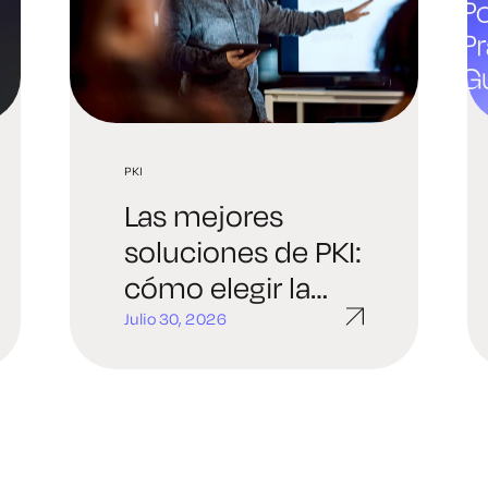
PKI
Las mejores
soluciones de PKI:
cómo elegir la
plataforma
Julio 30, 2026
adecuada para tu
organización