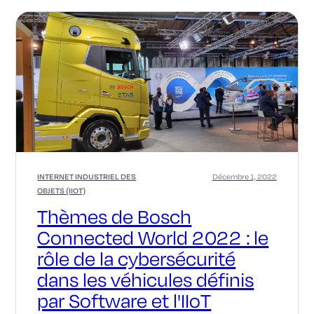
INTERNET INDUSTRIEL DES
Décembre 1, 2022
OBJETS (IIOT)
Thèmes de Bosch
Connected World 2022 : le
rôle de la cybersécurité
dans les véhicules définis
par Software et l'IIoT