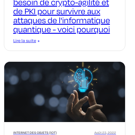
besoin de crypto-agilité et
de PKI pour survivre aux
attaques de l'informatique
quantique - voici pourquoi
Lire la suite
INTERNET DES OBJETS (IOT)
Août 23, 2022