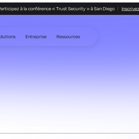
articipez à la conférence « Trust Security » à San Diego
Inscrive
olutions
Entreprise
Ressources