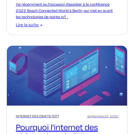
J'ai récemment eu l'occasion d'assister à la conférence
2022 Bosch Connected World à Berlin, qui met en avant
les technologies de pointe IoT .
Lire la suite
INTERNET DES OBJETS (IOT)
Septembre 26, 2022
Pourquoi l'internet des