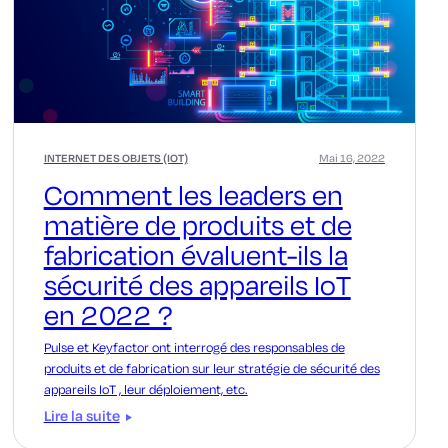
INTERNET DES OBJETS (IOT)
Mai 16, 2022
Comment les leaders en
matière de produits et de
fabrication évaluent-ils la
sécurité des appareils IoT
en 2022 ?
Pulse et Keyfactor ont interrogé des responsables de
produits et de fabrication sur leur stratégie de sécurité des
appareils IoT , leur déploiement, etc.
Lire la suite