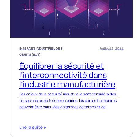
INTERNET INDUSTRIEL DES
Juillet 26, 2022
OBJETS (IIOT)
Équilibrer la sécurité et
l'interconnectivité dans
l'industrie manufacturière
Les enjeux de la sécurité industrielle sont considérables :
Lorsqu'une usine tombe en panne, les pertes financières
peuvent être calculées en termes de temps et de
production.
Lire la suite