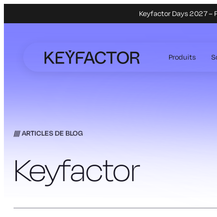
Keyfactor Days 2027 – P
Aller
directement
Produits
S
au
contenu
principal
ARTICLES DE BLOG
Keyfactor