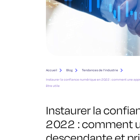
Accueil
Blog
Tendances de l'industrie
Instaurer la confiance numérique en 2022 : comment une appro
être utile
Instaurer la confi
2022 : comment 
descendante et pri