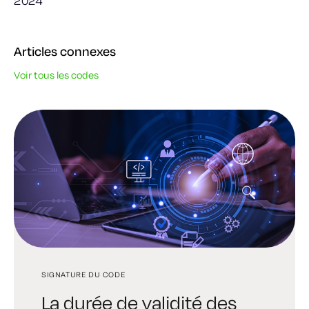
2024
Articles connexes
Voir tous les codes
SIGNATURE DU CODE
SIGNATURE IMMÉDIATE
SIGNATURE DU CODE
La durée de validité des
Comment fonctionnent
L'importance d'être sérieux