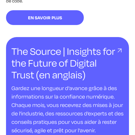
de code.
EN SAVOIR PLUS
The Source | Insights for
the Future of Digital
Trust (en anglais)
Gardez une longueur d'avance grâce à des
informations sur la confiance numérique.
Chaque mois, vous recevrez des mises à jour
de l'industrie, des ressources d'experts et des
conseils pratiques pour vous aider à rester
sécurisé, agile et prêt pour l'avenir.