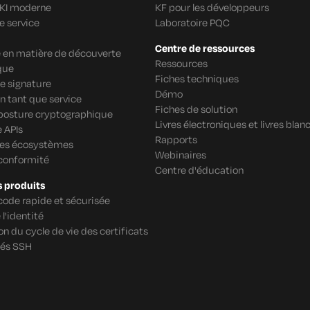
PKI moderne
KF pour les développeurs
e service
Laboratoire PQC
Centre de ressources
re en matière de découverte
Ressources
que
Fiches techniques
e signature
Démo
n tant que service
Fiches de solution
 posture cryptographique
Livres électroniques et livres blan
 APIs
Rapports
des écosystèmes
Webinaires
 conformité
Centre d'éducation
s produits
code rapide et sécurisée
 l'identité
n du cycle de vie des certificats
lés SSH