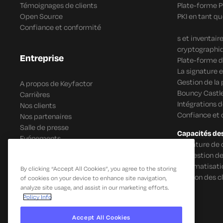
Témoignages de clients
Plate-forme 
Open Source
PKI en tant qu
Confiance et conformité
s et inventai
cryptographi
Entreprise
Plate-forme d
La signature e
Gestion de la
A propos de Keyfactor
Bouncy Castle
Carrières
Intégrations 
Nos clients
Confiance et
Nos partenaires
Salle de presse
Capacités de
Evénements
Signature de 
IoT Gestion de
Automatisatio
By clicking “Accept All Cookies”, you agree to the storing
Gestion des c
of cookies on your device to enhance site navigation,
analyze site usage, and assist in our marketing efforts.
Policy Info
Accept All Cookies