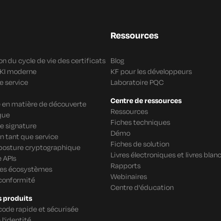
Ressources
n du cycle de vie des certificats
Blog
PKI moderne
KF pour les développeurs
e service
Laboratoire PQC
Centre de ressources
re en matière de découverte
Ressources
que
Fiches techniques
e signature
Démo
n tant que service
Fiches de solution
 posture cryptographique
Livres électroniques et livres blan
 APIs
Rapports
des écosystèmes
Webinaires
 conformité
Centre d'éducation
s produits
code rapide et sécurisée
 l'identité