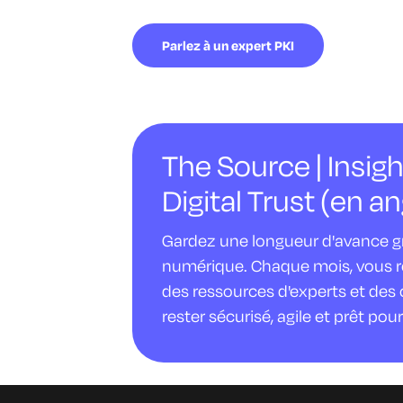
Parlez à un expert PKI
The Source | Insigh
Digital Trust (en an
Gardez une longueur d'avance gr
numérique. Chaque mois, vous rec
des ressources d'experts et des 
rester sécurisé, agile et prêt pour 