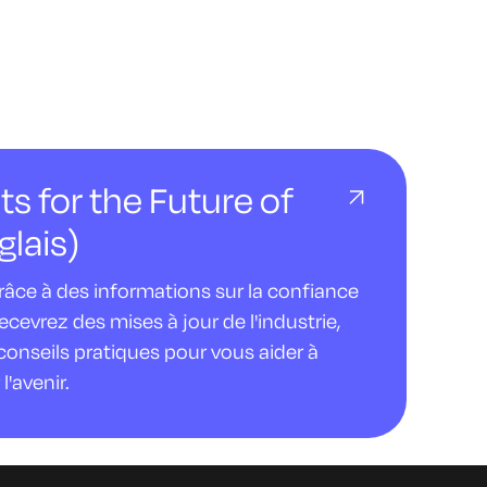
ts for the Future of
glais)
âce à des informations sur la confiance
evrez des mises à jour de l'industrie,
conseils pratiques pour vous aider à
l'avenir.