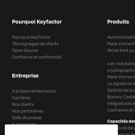
Pourquoi Keyfactor
Produits
Pourquoi Keyfactor
Automatisatio
Témoignages de clients
Plate-forme 
Open Source
PKI en tant qu
Confiance et conformité
s et inventai
cryptographi
Entreprise
Plate-forme d
La signature e
Gestion de la
A propos de Keyfactor
Bouncy Castle
Carrières
Intégrations 
Nos clients
Confiance et
Nos partenaires
Salle de presse
Capacités de
Evénements
Signature de 
IoT Gestion de