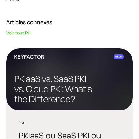
Articles connexes
Voir tout PKI
PKI
PKI
PQC
PKIaaS ou SaaS PKI ou
PKI meilleures PKI :
PKI post-quantique : guide